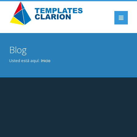
INICIO
Blog
PRODUCTOS
CLARION
Usted está aquí:
Inicio
BLOG
EVENTOS
DOWNLOADS
CONTACTO