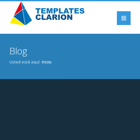
INICIO
Blog
PRODUCTOS
CLARION
Usted está aquí:
Inicio
BLOG
EVENTOS
DOWNLOADS
CONTACTO