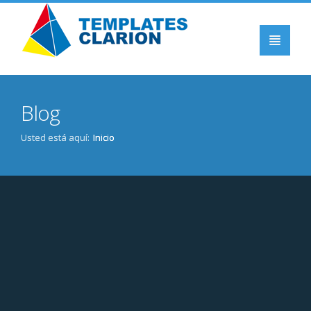
INICIO
Blog
PRODUCTOS
CLARION
Usted está aquí:
Inicio
BLOG
EVENTOS
DOWNLOADS
CONTACTO